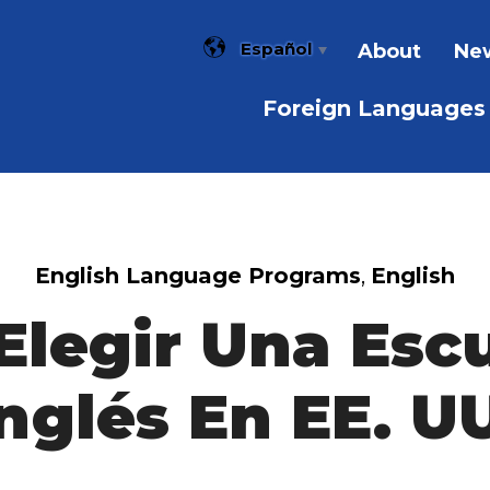
Español
About
New
Foreign Languages
English Language Programs
,
English
legir Una Esc
nglés En EE. U