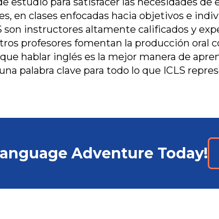
e estudio para satisfacer las necesidades de 
es, en clases enfocadas hacia objetivos e ind
S son instructores altamente calificados y e
ros profesores fomentan la producción oral co
 que hablar inglés es la mejor manera de apren
 una palabra clave para todo lo que ICLS repre
 Language Adventure Today!