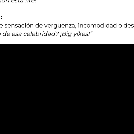
ón está fire!”
:
te sensación de vergüenza, incomodidad o de
 de esa celebridad? ¡Big yikes!”