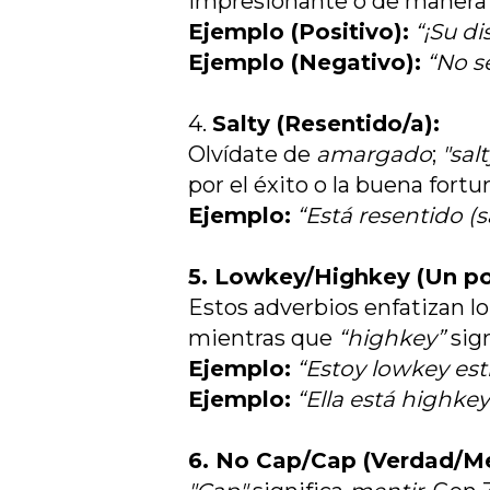
impresionante o de manera
Ejemplo (Positivo):
“¡Su di
Ejemplo (Negativo):
“No se
4.
Salty (Resentido/a):
Olvídate de
amargado
;
"salt
por el éxito o la buena fort
Ejemplo:
“Está resentido (s
5. Lowkey/Highkey (Un p
Estos adverbios enfatizan lo
mientras que
“highkey”
sig
Ejemplo:
“Estoy lowkey est
Ejemplo:
“Ella está highk
6. No Cap/Cap (Verdad/Me