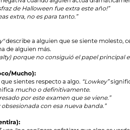
 negativa cuando alguien actúa dramáticame
sfraz de Halloween fue extra este año!”
as extra, no es para tanto.”
y"
describe a alguien que se siente molesto, c
una de alguien más.
alty) porque no consiguió el papel principal e
oco/Mucho):
 que sientes respecto a algo.
“Lowkey”
signif
nifica
mucho o definitivamente
.
resado por este examen que se viene.”
ey obsesionada con esa nueva banda.”
ntira):