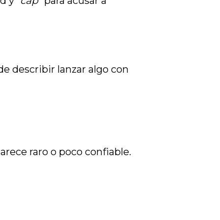
ad y
"cap"
para acusar a
e describir lanzar algo con
arece raro o poco confiable.