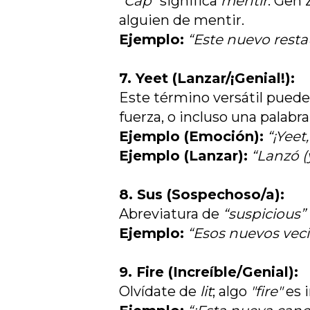
"Cap"
significa
mentir
. Gen 
alguien de mentir.
Ejemplo:
“Este nuevo resta
7. Yeet (Lanzar/¡Genial!):
Este término versátil puede
fuerza, o incluso una palabra
Ejemplo (Emoción):
“¡Yeet
Ejemplo (Lanzar):
“Lanzó (
8. Sus (Sospechoso/a):
Abreviatura de
“suspicious”
Ejemplo:
“Esos nuevos vec
9. Fire (Increíble/Genial):
Olvídate de
lit
; algo
"fire"
es 