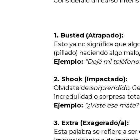
Considéralo un curso inten
1. Busted (Atrapado):
Esto ya no significa que alg
(pillado) haciendo algo malo
Ejemplo:
“Dejé mi teléfono 
2. Shook (Impactado):
Olvídate de
sorprendido
; G
incredulidad o sorpresa total
Ejemplo:
“¿Viste ese mate?
3. Extra (Exagerado/a):
Esta palabra se refiere a se