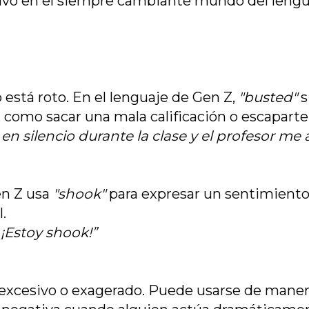
sivo en el siempre cambiante mundo del lengu
o está roto. En el lenguaje de Gen Z,
"busted"
s
, como sacar una mala calificación o escaparte
en silencio durante la clase y el profesor me 
en Z usa
"shook"
para expresar un sentimient
.
 ¡Estoy shook!”
r excesivo o exagerado. Puede usarse de maner