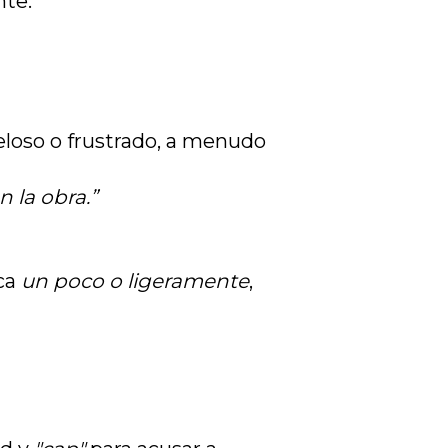
nte.
eloso o frustrado, a menudo
n la obra.”
ica
un poco o ligeramente
,