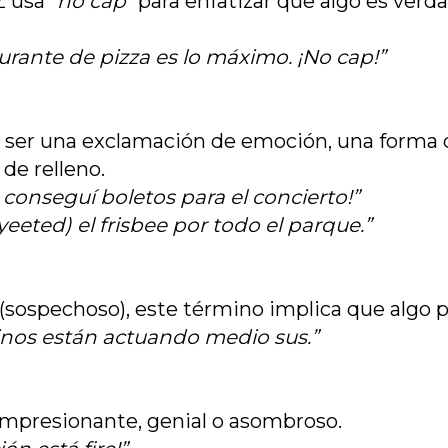
Z usa
"no cap"
para enfatizar que algo es verd
urante de pizza es lo máximo. ¡No cap!”
 ser una exclamación de emoción, una forma d
 de relleno.
, conseguí boletos para el concierto!”
yeeted) el frisbee por todo el parque.”
(sospechoso), este término implica que algo p
inos están actuando medio sus.”
impresionante, genial o asombroso.