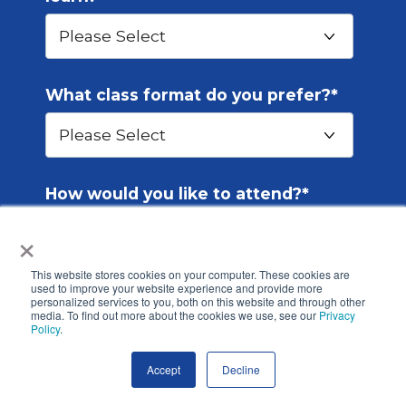
What class format do you prefer?
*
How would you like to attend?
*
×
This website stores cookies on your computer. These cookies are
used to improve your website experience and provide more
How many hours do you plan to
personalized services to you, both on this website and through other
take?
media. To find out more about the cookies we use, see our
Privacy
Policy
.
Accept
Decline