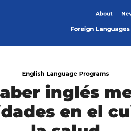
About
New
Foreign Languages
English Language Programs
ber inglés mej
dades en el c
la salud