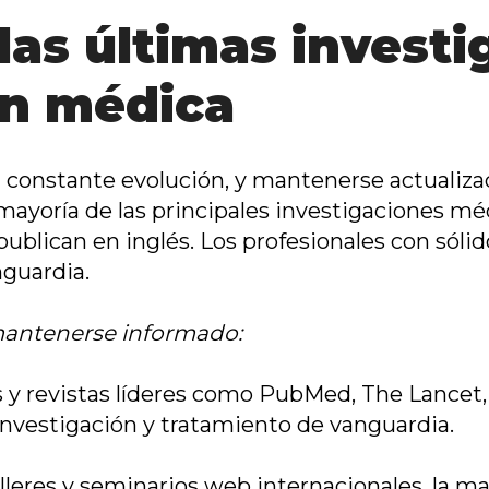
 las últimas invest
ón médica
 constante evolución, y mantenerse actualizad
 mayoría de las principales investigaciones méd
publican en inglés. Los profesionales con sól
guardia.
mantenerse informado:
 y revistas líderes como PubMed, The Lancet,
investigación y tratamiento de vanguardia.
alleres y seminarios web internacionales, la may